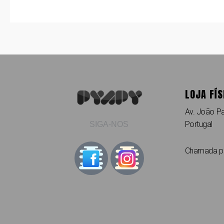
LOJA FÍS
Av. João Pa
Portugal
SIGA-NOS
Chamada par