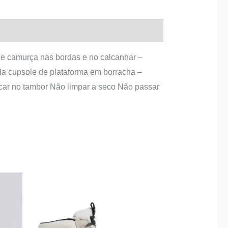
de camurça nas bordas e no calcanhar –
ola cupsole de plataforma em borracha –
car no tambor Não limpar a seco Não passar
O
O
This
preço
preço
product
original
atual
era:
é:
has
99,90 €.
59,99 €.
multiple