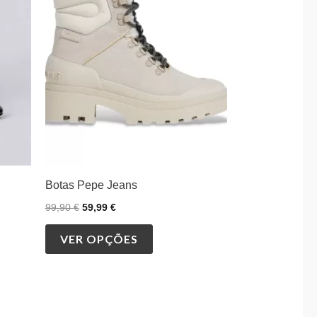
variants.
The
options
may
be
chosen
on
the
product
Botas Pepe Jeans
page
99,90
€
59,99
€
VER OPÇÕES