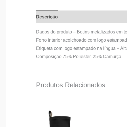
Descrição
Informação adicional
Dados do produto – Botins metalizados em te
Forro interior acolchoado com logo estampad
Etiqueta com logo estampado na língua – Alt
Composição 75% Poliester, 25% Camurça
Produtos Relacionados
O
O
This
preço
preço
product
original
atual
era:
é:
has
120,00 €.
65,00 €.
multiple