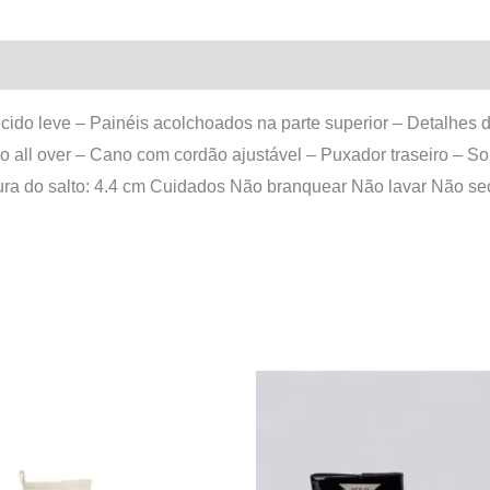
cido leve – Painéis acolchoados na parte superior – Detalhes 
o all over – Cano com cordão ajustável – Puxador traseiro – S
ura do salto: 4.4 cm Cuidados Não branquear Não lavar Não se
O
O
O
O
This
This
preço
preço
preço
preço
product
product
original
atual
original
atual
era:
é:
era:
é:
has
has
155,00 €.
78,00 €.
115,00 €.
69,90 €.
multiple
multiple