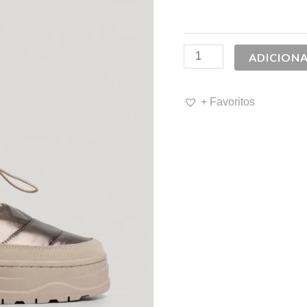
99,90 €.
5
ADICION
+ Favoritos