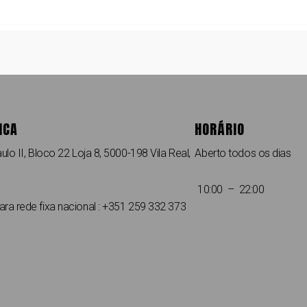
ICA
HORÁRIO
ulo II, Bloco 22 Loja 8, 5000-198 Vila Real,
Aberto todos os dias
10:00 – 22:00
a rede fixa nacional : +351 259 332 373