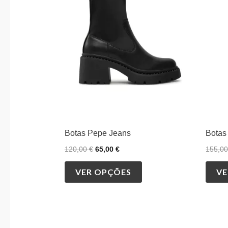
variants.
The
options
may
be
chosen
on
the
product
Botas Pepe Jeans
Botas
page
120,00
€
65,00
€
155,0
VER OPÇÕES
VE