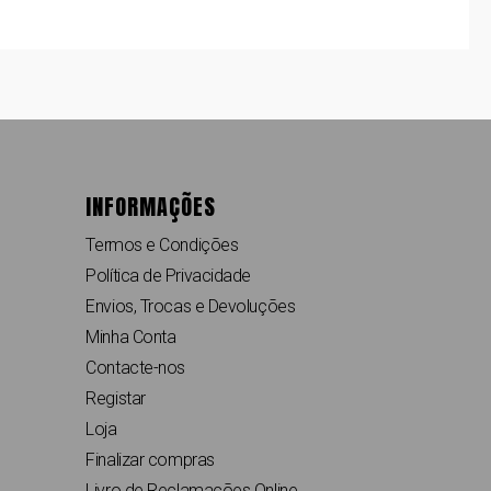
INFORMAÇÕES
Termos e Condições
Política de Privacidade
Envios, Trocas e Devoluções
Minha Conta
Contacte-nos
Registar
Loja
Finalizar compras
Livro de Reclamações Online