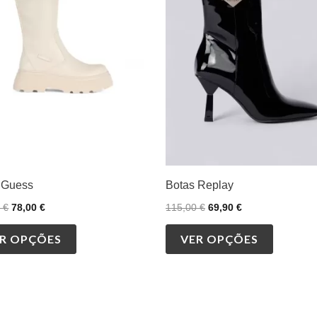
variants.
variants.
The
The
options
options
may
may
be
be
chosen
chosen
on
on
the
the
product
product
 Guess
Botas Replay
page
page
0
€
78,00
€
115,00
€
69,90
€
R OPÇÕES
VER OPÇÕES