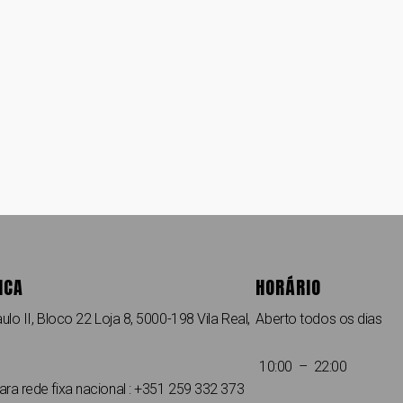
ICA
HORÁRIO
ulo II, Bloco 22 Loja 8, 5000-198 Vila Real,
Aberto todos os dias
10:00 – 22:00
a rede fixa nacional : +351 259 332 373