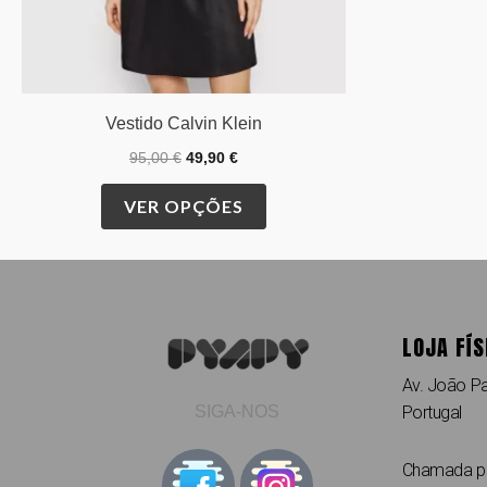
the
product
page
Vestido Calvin Klein
95,00
€
49,90
€
VER OPÇÕES
LOJA FÍS
Av. João Pa
Portugal
SIGA-NOS
Chamada par