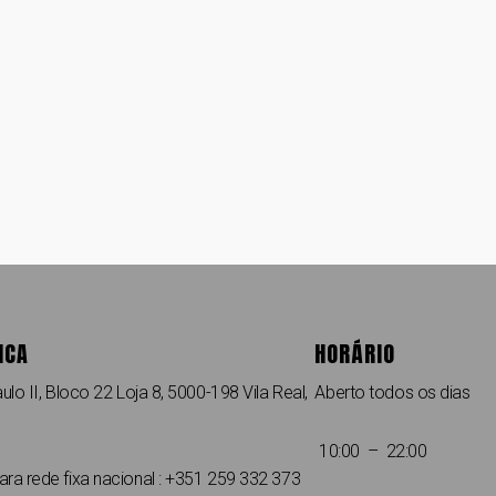
ICA
HORÁRIO
ulo II, Bloco 22 Loja 8, 5000-198 Vila Real,
Aberto todos os dias
10:00 – 22:00
a rede fixa nacional : +351 259 332 373