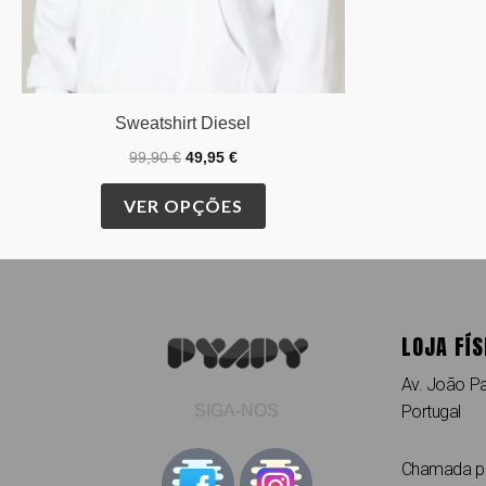
the
product
page
Sweatshirt Diesel
99,90
€
49,95
€
VER OPÇÕES
LOJA FÍS
Av. João Pa
Portugal
SIGA-NOS
Chamada par