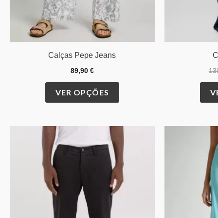
the
product
page
Calças Pepe Jeans
C
89,90
€
13
VER OPÇÕES
V
This
product
has
multiple
variants.
The
options