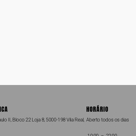
ICA
HORÁRIO
ulo II, Bloco 22 Loja 8, 5000-198 Vila Real,
Aberto todos os dias
10:00 – 22:00