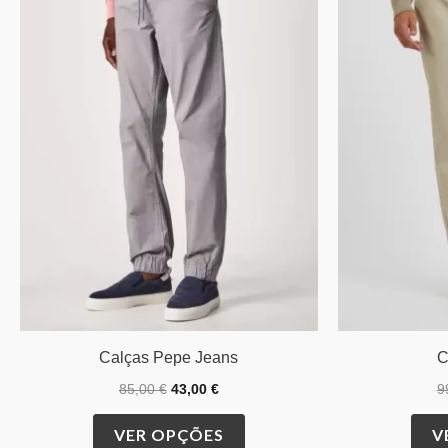
has
85,00 €.
43,00 €.
multiple
variants.
The
options
may
be
chosen
on
the
product
page
Calças Pepe Jeans
C
85,00
€
43,00
€
9
VER OPÇÕES
V