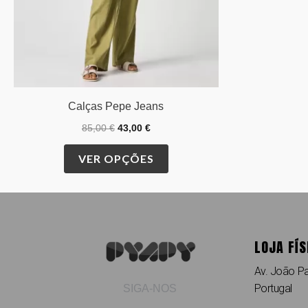
chosen
on
the
product
page
Calças Pepe Jeans
85,00
€
43,00
€
VER OPÇÕES
LOJA FÍS
Av. João Pa
Portugal
SIGA-NOS