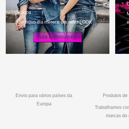
Roupa
M
Um novo dia merece um novo LOOK
e
VER NOVIDADES
Envio para vários países da
Produtos de
Europa
Trabalhamos co
marcas do