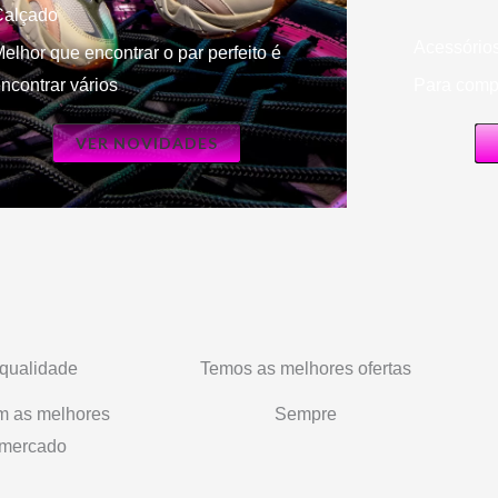
Calçado
Acessório
elhor que encontrar o par perfeito é
ncontrar vários
Para compl
VER NOVIDADES
 qualidade
Temos as melhores ofertas
m as melhores
Sempre
 mercado