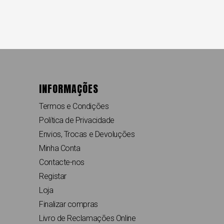
INFORMAÇÕES
Termos e Condições
Política de Privacidade
Envios, Trocas e Devoluções
Minha Conta
Contacte-nos
Registar
Loja
Finalizar compras
Livro de Reclamações Online