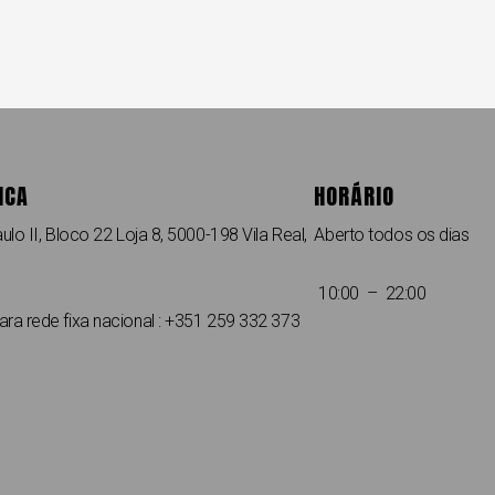
ICA
HORÁRIO
ulo II, Bloco 22 Loja 8, 5000-198 Vila Real,
Aberto todos os dias
10:00 – 22:00
a rede fixa nacional : +351 259 332 373