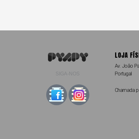
LOJA FÍS
Av. João Pa
Portugal
SIGA-NOS
Chamada par