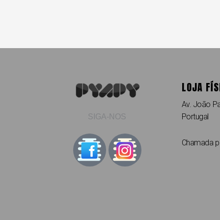
LOJA FÍS
Av. João Pa
Portugal
SIGA-NOS
Chamada par