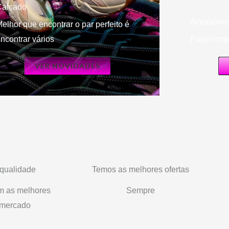
Calçado
Acessório
elhor que encontrar o par perfeito é
ncontrar vários
Para compl
VER NOVIDADES
 qualidade
Temos as melhores ofertas
m as melhores
Sempre
 mercado