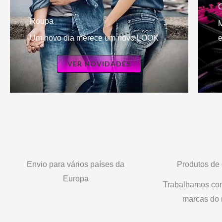
Roupa
M
Um novo dia merece um novo LOOK
e
VER NOVIDADES
Envio para vários países da
Produtos de
Europa
Trabalhamos co
marcas do