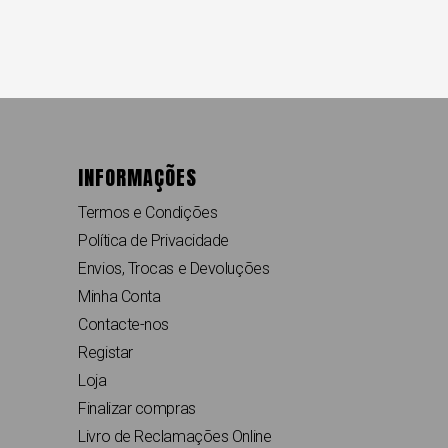
INFORMAÇÕES
Termos e Condições
Política de Privacidade
Envios, Trocas e Devoluções
Minha Conta
Contacte-nos
Registar
Loja
Finalizar compras
Livro de Reclamações Online