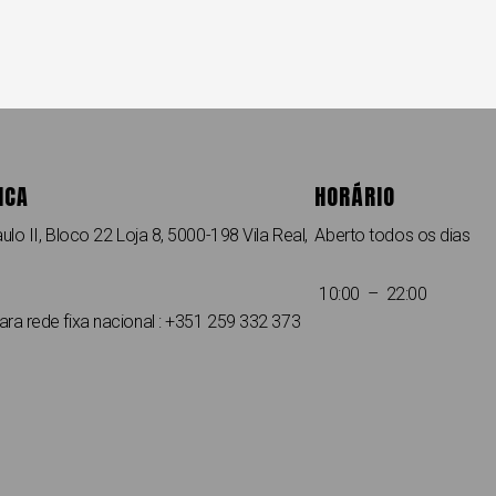
ICA
HORÁRIO
ulo II, Bloco 22 Loja 8, 5000-198 Vila Real,
Aberto todos os dias
10:00 – 22:00
a rede fixa nacional : +351 259 332 373